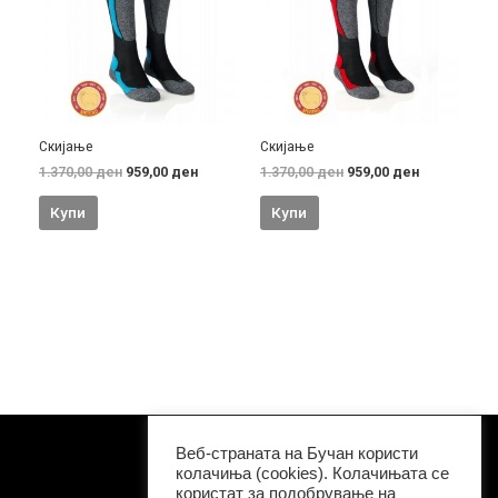
Скијање
Скијање
1.370,00
ден
959,00
ден
1.370,00
ден
959,00
ден
Купи
Купи
Известувања
Веб-страната на Бучан користи
колачиња (cookies). Колачињата се
користат за подобрување на