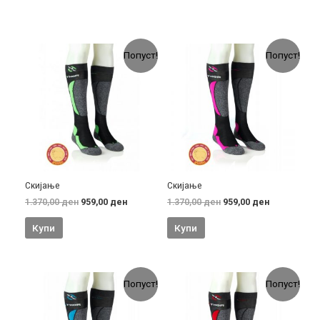
of
5
Попуст!
Попуст!
Скијање
Скијање
1.370,00
ден
959,00
ден
1.370,00
ден
959,00
ден
Купи
Купи
Попуст!
Попуст!