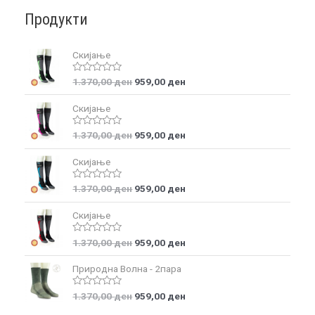
Продукти
Скијање
Rated
1.370,00
ден
959,00
ден
0
out
Скијање
of
5
Rated
1.370,00
ден
959,00
ден
0
out
Скијање
of
5
Rated
1.370,00
ден
959,00
ден
0
out
Скијање
of
5
Rated
1.370,00
ден
959,00
ден
0
out
Природна Волна - 2пара
of
5
Rated
1.370,00
ден
959,00
ден
0
out