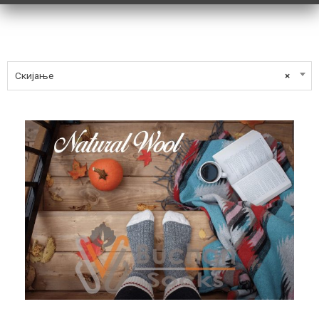
Скијање
×